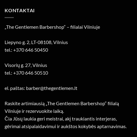
KONTAKTAI
„The Gentlemen Barbershop“ – filialai Vilniuje
Liepyno g. 2, LT-08108, Vilnius
tel.: +370 646 50450
Visorių g. 27, Vilnius
tel.: +370 646 50510
el. paštas: barber@thegentlemen.lt
Raskite artimiausią „The Gentlemen Barbershop“ filialą
Vilniuje ir rezervuokite laiką.
Čia Jūsų laukia geri meistrai, akį traukiantis interjeras,
gėrimai atsipalaidavimui ir aukštos kokybės aptarnavimas.