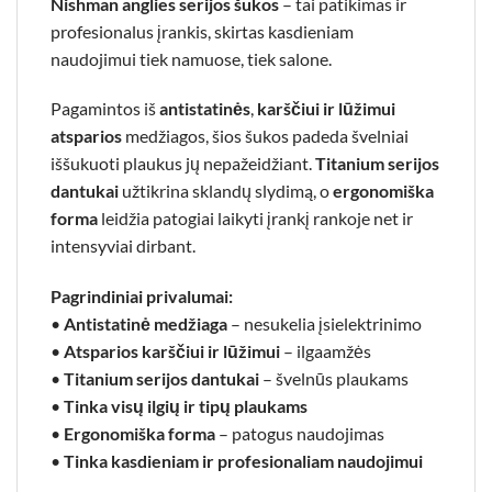
Nishman anglies serijos šukos
– tai patikimas ir
profesionalus įrankis, skirtas kasdieniam
naudojimui tiek namuose, tiek salone.
Pagamintos iš
antistatinės
,
karščiui ir lūžimui
atsparios
medžiagos, šios šukos padeda švelniai
iššukuoti plaukus jų nepažeidžiant.
Titanium serijos
dantukai
užtikrina sklandų slydimą, o
ergonomiška
forma
leidžia patogiai laikyti įrankį rankoje net ir
intensyviai dirbant.
Pagrindiniai privalumai:
•
Antistatinė medžiaga
– nesukelia įsielektrinimo
•
Atsparios karščiui ir lūžimui
– ilgaamžės
•
Titanium serijos dantukai
– švelnūs plaukams
•
Tinka visų ilgių ir tipų plaukams
•
Ergonomiška forma
– patogus naudojimas
•
Tinka kasdieniam ir profesionaliam naudojimui