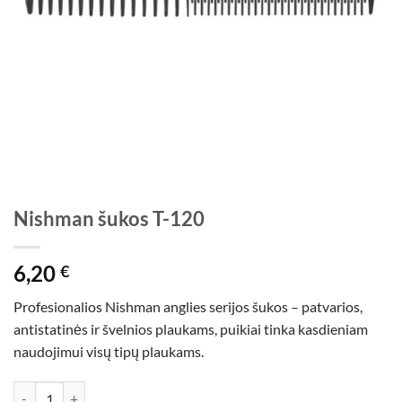
Nishman šukos T-120
6,20
€
Profesionalios Nishman anglies serijos šukos – patvarios,
antistatinės ir švelnios plaukams, puikiai tinka kasdieniam
naudojimui visų tipų plaukams.
produkto kiekis: Nishman šukos T-120