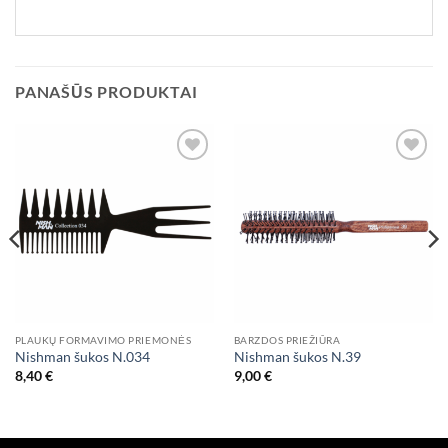
PANAŠŪS PRODUKTAI
Add to
Add to
wishlist
wishlist
PLAUKŲ FORMAVIMO PRIEMONĖS
BARZDOS PRIEŽIŪRA
Nishman šukos N.034
Nishman šukos N.39
8,40
€
9,00
€