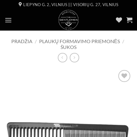
Skip
LIEPYNO G. 2, VILNIUS ||| VISORIŲ G. 27, VILNIUS
to
content
PRADŽIA
/
PLAUKŲ FORMAVIMO PRIEMONĖS
/
ŠUKOS
Add to
wishlist