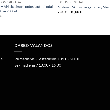
DOS PRIEŽIŪRA
SKUTIMOSI GELIAI
MAN skutimosi putos jautriai odai
Nishman Skutimosi gelis Easy Sha
itive 200 ml
Price
7,40
€
–
10,00
€
range:
€
7,40 €
through
10,00 €
DARBO VALANDOS
je
Pirmadienis - Šeštadienis 10:00 - 20:00
Sekmadienis
/ 10:00 - 16:00