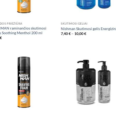
DOS PRIEŽIŪRA
SKUTIMOSI GELIAI
MAN raminančios skutimosi
Nishman Skutimosi gelis Energizi
s Soothing Menthol 200 ml
Price
7,40
€
–
10,00
€
range:
€
7,40 €
through
10,00 €
Add to
Ad
wishlist
wis