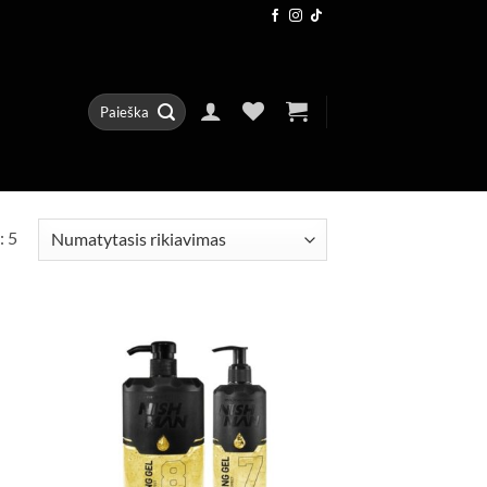
Ieškoti:
: 5
d to
Add to
hlist
wishlist