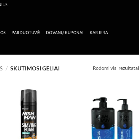
NIUS
GOS
PARDUOTUVĖ
DOVANŲ KUPONAI
KARJERA
Rodomi visi rezultatai
S
/
SKUTIMOSI GELIAI
Add to
Ad
wishlist
wis