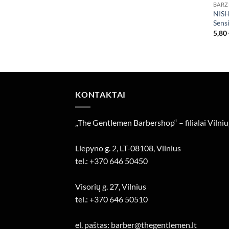
BARZ
NISH
Sens
5,80
KONTAKTAI
„The Gentlemen Barbershop“ – filialai Vilniu
Liepyno g. 2, LT-08108, Vilnius
tel.: +370 646 50450
Visorių g. 27, Vilnius
tel.: +370 646 50510
el. paštas: barber@thegentlemen.lt