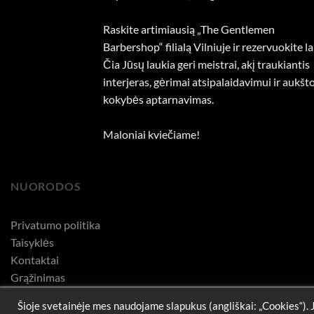
Raskite artimiausią „The Gentlemen
Barbershop“ filialą Vilniuje ir rezervuokite la
Čia Jūsų laukia geri meistrai, akį traukiantis
interjeras, gėrimai atsipalaidavimui ir aukšt
kokybės aptarnavimas.
Maloniai kviečiame!
NUORODOS
Privatumo politika
Taisyklės
Kontaktai
Grąžinimas
Šioje svetainėje mes naudojame slapukus (angliškai: „Cookies“). 