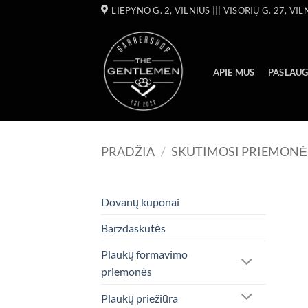
Skip
LIEPYNO G. 2, VILNIUS ||| VISORIŲ G. 27, VIL
to
content
APIE MUS
PASLAU
PRADŽIA
/
SKUTIMOSI PRIEMONĖ
Dovanų kuponai
Barzdaskutės
Plaukų formavimo
priemonės
Plaukų priežiūra