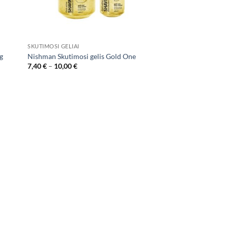
SKUTIMOSI GELIAI
ng
Nishman Skutimosi gelis Gold One
Price
7,40
€
–
10,00
€
range:
7,40 €
through
10,00 €
d to
hlist