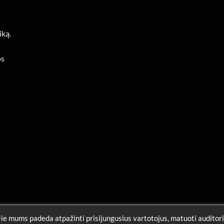
iką.
os
Jie mums padeda atpažinti prisijungusius vartotojus, matuoti auditori