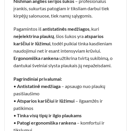
Nishman anglies serijos šukos
– profesionalus
įrankis, sukurtas patogiam ir tiksliam darbui tiek
kirpėjų salonuose, tiek namų sąlygomis.
Pagamintos iš
antistatinės medžiagos
, kuri
neįelektrina plaukų
, šios šukos yra
atsparios
karščiui ir lūžimui
, todėl puikiai tinka kasdieniam
naudojimui net ir esant intensyviam krūviui.
Ergonomiška rankena
užtikrina tvirtą sukibimą, o
dantukai švelniai slysta plaukais jų nepažeisdami.
Pagrindiniai privalumai:
•
Antistatinė medžiaga
– apsaugo nuo plaukų
pasišiaušimo
•
Atsparios karščiui ir lūžimui
– ilgaamžės ir
patikimos
•
Tinka visų tipų ir ilgio plaukams
•
Patogi ergonomiška rankena
– komfortui ir
tikslumui