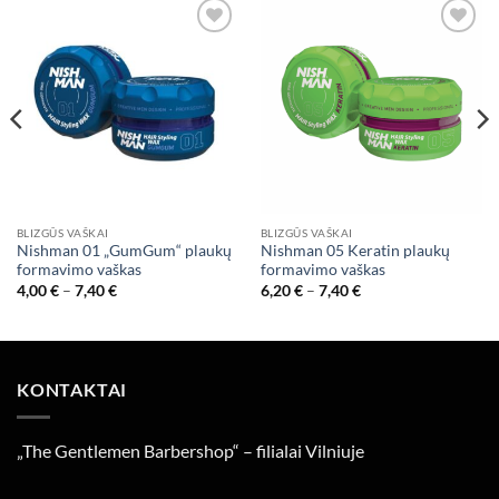
Add to
Add to
wishlist
wishlist
BLIZGŪS VAŠKAI
BLIZGŪS VAŠKAI
Nishman 01 „GumGum“ plaukų
Nishman 05 Keratin plaukų
formavimo vaškas
formavimo vaškas
Price
Price
4,00
€
–
7,40
€
6,20
€
–
7,40
€
range:
range:
4,00 €
6,20 €
through
through
7,40 €
7,40 €
KONTAKTAI
„The Gentlemen Barbershop“ – filialai Vilniuje