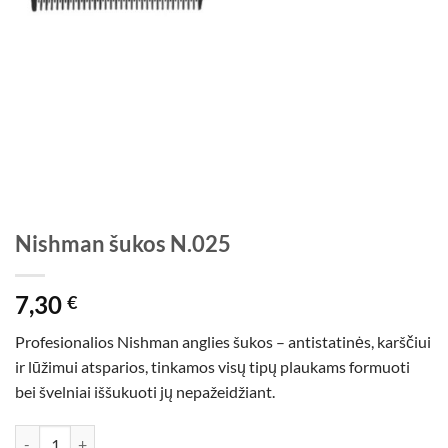
Nishman šukos N.025
7,30
€
Profesionalios Nishman anglies šukos – antistatinės, karščiui
ir lūžimui atsparios, tinkamos visų tipų plaukams formuoti
bei švelniai iššukuoti jų nepažeidžiant.
produkto kiekis: Nishman šukos N.025