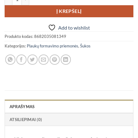
Į KREPŠELĮ
Add to wishlist
Produkto kodas:
8682035081349
Kategorijos:
Plaukų formavimo priemonės
,
Šukos
APRAŠYMAS
ATSILIEPIMAI (0)