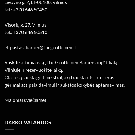
Liepyno g. 2, LT-08108, Vilnius
tel.: +370 646 50450
Visorių g. 27, Vilnius
tel.: +370 646 50510
el. paštas: barber@thegentlemen.lt
Raskite artimiausią „The Gentlemen Barbershop“ filialą
Vilniuje ir rezervuokite laiką.
Čia Jūsų laukia geri meistrai, akį traukiantis interjeras,
gėrimai atsipalaidavimui ir aukštos kokybės aptarnavimas.
Maloniai kviečiame!
DARBO VALANDOS