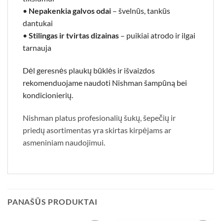
•
Nepakenkia galvos odai
– švelnūs, tankūs
dantukai
•
Stilingas ir tvirtas dizainas
– puikiai atrodo ir ilgai
tarnauja
Dėl geresnės plaukų būklės ir išvaizdos
rekomenduojame naudoti Nishman
šampūną
bei
kondicionierių.
Nishman platus profesionalių šukų, šepečių ir
priedų asortimentas yra skirtas kirpėjams ar
asmeniniam naudojimui.
PANAŠŪS PRODUKTAI