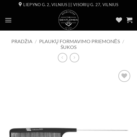
Skip
LIEPYNO G. 2, VILNIUS ||| VISORIŲ G. 27, VILNIUS
to
content
PRADŽIA
/
PLAUKŲ FORMAVIMO PRIEMONĖS
/
ŠUKOS
Add to
wishlist