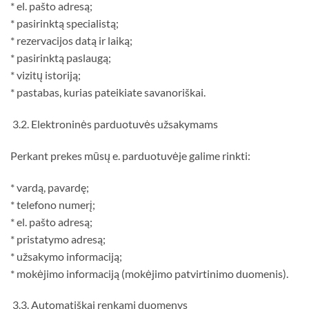
* el. pašto adresą;
* pasirinktą specialistą;
* rezervacijos datą ir laiką;
* pasirinktą paslaugą;
* vizitų istoriją;
* pastabas, kurias pateikiate savanoriškai.
3.2. Elektroninės parduotuvės užsakymams
Perkant prekes mūsų e. parduotuvėje galime rinkti:
* vardą, pavardę;
* telefono numerį;
* el. pašto adresą;
* pristatymo adresą;
* užsakymo informaciją;
* mokėjimo informaciją (mokėjimo patvirtinimo duomenis).
3.3. Automatiškai renkami duomenys