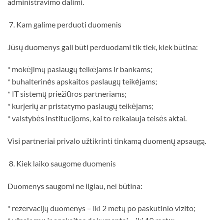
administravimo dalimi.
7. Kam galime perduoti duomenis
Jūsų duomenys gali būti perduodami tik tiek, kiek būtina:
* mokėjimų paslaugų teikėjams ir bankams;
* buhalterinės apskaitos paslaugų teikėjams;
* IT sistemų priežiūros partneriams;
* kurjerių ar pristatymo paslaugų teikėjams;
* valstybės institucijoms, kai to reikalauja teisės aktai.
Visi partneriai privalo užtikrinti tinkamą duomenų apsaugą.
8. Kiek laiko saugome duomenis
Duomenys saugomi ne ilgiau, nei būtina:
* rezervacijų duomenys – iki 2 metų po paskutinio vizito;