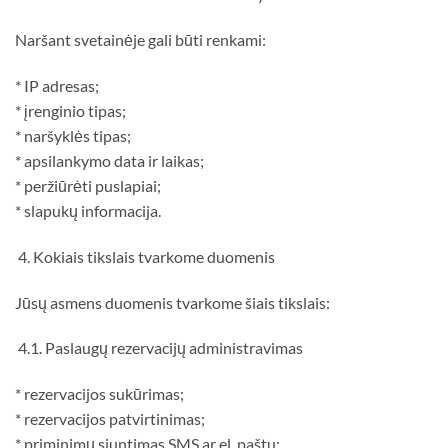
Naršant svetainėje gali būti renkami:
* IP adresas;
* įrenginio tipas;
* naršyklės tipas;
* apsilankymo data ir laikas;
* peržiūrėti puslapiai;
* slapukų informacija.
4. Kokiais tikslais tvarkome duomenis
Jūsų asmens duomenis tvarkome šiais tikslais:
4.1. Paslaugų rezervacijų administravimas
* rezervacijos sukūrimas;
* rezervacijos patvirtinimas;
* priminimų siuntimas SMS ar el. paštu;