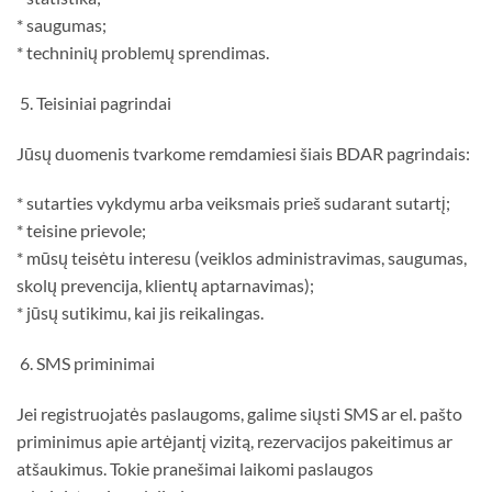
* saugumas;
* techninių problemų sprendimas.
5. Teisiniai pagrindai
Jūsų duomenis tvarkome remdamiesi šiais BDAR pagrindais:
* sutarties vykdymu arba veiksmais prieš sudarant sutartį;
* teisine prievole;
* mūsų teisėtu interesu (veiklos administravimas, saugumas,
skolų prevencija, klientų aptarnavimas);
* jūsų sutikimu, kai jis reikalingas.
6. SMS priminimai
Jei registruojatės paslaugoms, galime siųsti SMS ar el. pašto
priminimus apie artėjantį vizitą, rezervacijos pakeitimus ar
atšaukimus. Tokie pranešimai laikomi paslaugos