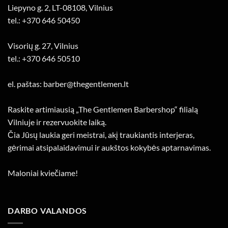
Liepyno g. 2, LT-08108, Vilnius
tel.: +370 646 50450
Visorių g. 27, Vilnius
tel.: +370 646 50510
el. paštas: barber@thegentlemen.lt
Raskite artimiausią „The Gentlemen Barbershop“ filialą
Vilniuje ir rezervuokite laiką.
Čia Jūsų laukia geri meistrai, akį traukiantis interjeras,
gėrimai atsipalaidavimui ir aukštos kokybės aptarnavimas.
Maloniai kviečiame!
DARBO VALANDOS