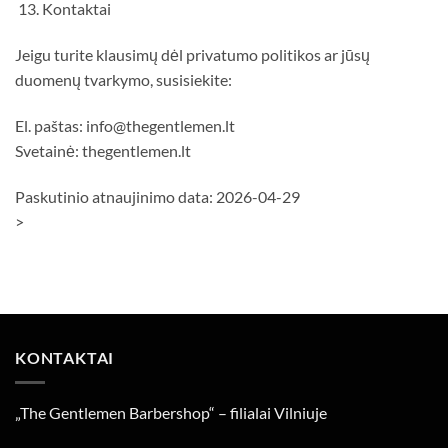
13. Kontaktai
Jeigu turite klausimų dėl privatumo politikos ar jūsų
duomenų tvarkymo, susisiekite:
El. paštas: info@thegentlemen.lt
Svetainė: thegentlemen.lt
Paskutinio atnaujinimo data: 2026-04-29
>
KONTAKTAI
„The Gentlemen Barbershop“ – filialai Vilniuje