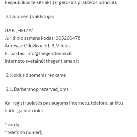
Respublikos teisės aktų ir gerosios praktikos principų.
2. Duomenų valdytojas
UAB „HEIZA“
Juridinio asmens kodas: 305260478
Adresas: Gilužio g. 51-9, Vilnius
El. paštas: info@thegentlemen.lt
Interneto svetainė: thegentlemen.lt
3. Kokius duomenis renkame
3.1. Barbershop rezervacijoms
Kai registruojatės paslaugoms internetu, telefonu ar kitu
būdu, galime rinkti:
* vardą;
* telefono numerį;