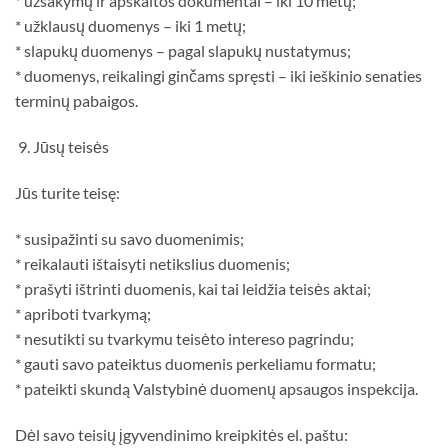
* užsakymų ir apskaitos dokumentai – iki 10 metų;
* užklausų duomenys – iki 1 metų;
* slapukų duomenys – pagal slapukų nustatymus;
* duomenys, reikalingi ginčams spręsti – iki ieškinio senaties
terminų pabaigos.
9. Jūsų teisės
Jūs turite teisę:
* susipažinti su savo duomenimis;
* reikalauti ištaisyti netikslius duomenis;
* prašyti ištrinti duomenis, kai tai leidžia teisės aktai;
* apriboti tvarkymą;
* nesutikti su tvarkymu teisėto intereso pagrindu;
* gauti savo pateiktus duomenis perkeliamu formatu;
* pateikti skundą Valstybinė duomenų apsaugos inspekcija.
Dėl savo teisių įgyvendinimo kreipkitės el. paštu: