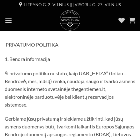
Skip
LIEPYNO G. 2, VILNIUS ||| VISORIŲ G. 27, VILNIUS
to
content
PRIVATUMO POLITIKA
1. Bendra informacija
Ši privatumo politika nustato, kaip UAB „HEIZA“ (toliau –
Bendrovė, mes, mūsų) renka, naudoja, saugo ir tvarko asmens
duomenis interneto svetainėje thegentlemen.lt,
elektroninėje parduotuvėje bei klientų rezervacijos
sistemose.
Gerbiame jūsų privatumą ir siekiame užtikrinti, kad jūsų
asmens duomenys būtų tvarkomi laikantis Europos Sąjungos
Bendrojo duomenų apsaugos reglamento (BDAR), Lietuvos