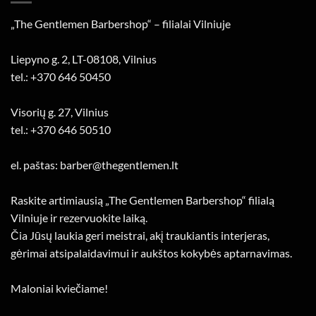
„The Gentlemen Barbershop“ – filialai Vilniuje
Liepyno g. 2, LT-08108, Vilnius
tel.: +370 646 50450
Visorių g. 27, Vilnius
tel.: +370 646 50510
el. paštas: barber@thegentlemen.lt
Raskite artimiausią „The Gentlemen Barbershop“ filialą
Vilniuje ir rezervuokite laiką.
Čia Jūsų laukia geri meistrai, akį traukiantis interjeras,
gėrimai atsipalaidavimui ir aukštos kokybės aptarnavimas.
Maloniai kviečiame!