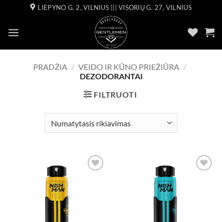
Skip
LIEPYNO G. 2, VILNIUS ||| VISORIŲ G. 27, VILNIUS
to
content
PRADŽIA
/
VEIDO IR KŪNO PRIEŽIŪRA
/
DEZODORANTAI
FILTRUOTI
Add to
Add to
wishlist
wishlist