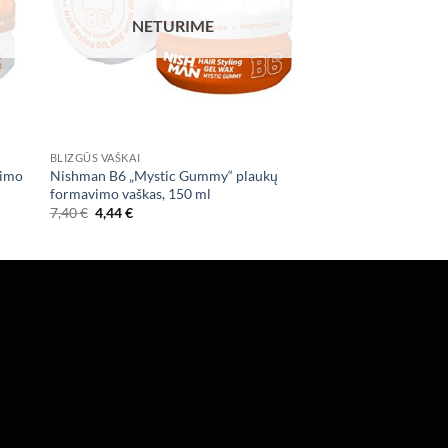
NETURIME
BLIZGŪS VAŠKAI
vimo
Nishman B6 „Mystic Gummy“ plaukų
formavimo vaškas, 150 ml
Original
Current
7,40
€
4,44
€
price
price
was:
is:
7,40 €.
4,44 €.