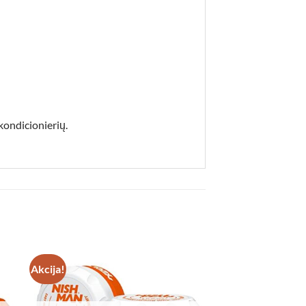
kondicionierių.
Akcija!
 to
Add to
list
wishlist