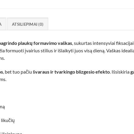
A
ATSILIEPIMAI (0)
pagrindo plaukų formavimo vaškas
, sukurtas intensyviai fiksacijai
džia formuoti įvairius stilius ir išlaikyti juos visą dieną. Vaškas ideali
ms.
os
, bet tuo pačiu
švaraus ir tvarkingo blizgesio efekto
. Išsiskiria
g
ims.
eną
 likučių
 išsiplauna