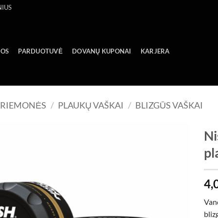
NIUS
GOS
PARDUOTUVĖ
DOVANŲ KUPONAI
KARJERA
PRIEMONĖS
/
PLAUKŲ VAŠKAI
/
BLIZGŪS VAŠKAI
Ni
pl
Add to
wishlist
4,
Vand
bliz