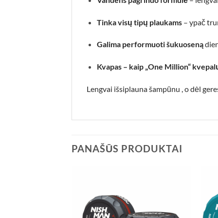
Tinka visų tipų plaukams
– ypač trum
Galima performuoti šukuoseną
die
Kvapas – kaip „One Million“ kvepal
Lengvai išsiplauna
šampūnu
, o dėl ger
PANAŠŪS PRODUKTAI
Add to
Add to
wishlist
wishlist