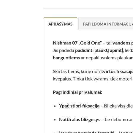
APRAŠYMAS
PAPILDOMA INFORMACIJ
Nishman 07 „Gold One“
– tai
vandens 
Jis padeda
padidinti plaukų apimtį
, lei
banguotiems
ar nepaklusniems plauka
Skirtas tiems, kurie nori
tvirtos fiksacij
kvepalus. Tinka tiek vyrams, tiek moter
Pagrindiniai privalumai:
Ypač stipri fiksacija
– išlieka visą di
Natūralus blizgesys
– be riebumo ar
Vandens pagrindo formulė
– lengvai