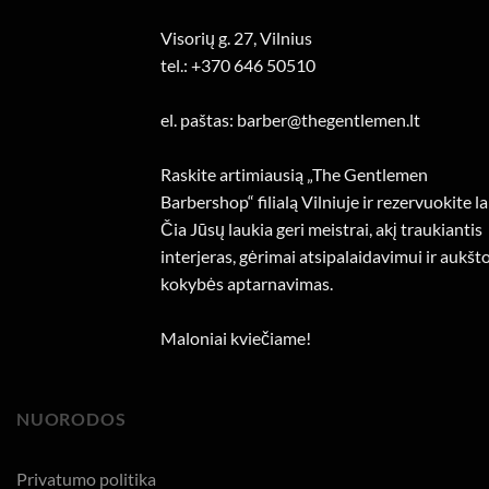
Visorių g. 27, Vilnius
tel.: +370 646 50510
el. paštas: barber@thegentlemen.lt
Raskite artimiausią „The Gentlemen
Barbershop“ filialą Vilniuje ir rezervuokite la
Čia Jūsų laukia geri meistrai, akį traukiantis
interjeras, gėrimai atsipalaidavimui ir aukšt
kokybės aptarnavimas.
Maloniai kviečiame!
NUORODOS
Privatumo politika