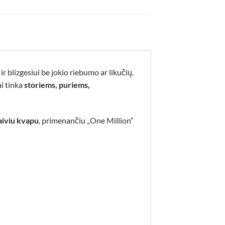
 ir blizgesiui be jokio riebumo ar likučių.
ai tinka
storiems, puriems,
aiviu kvapu
, primenančiu „One Million“