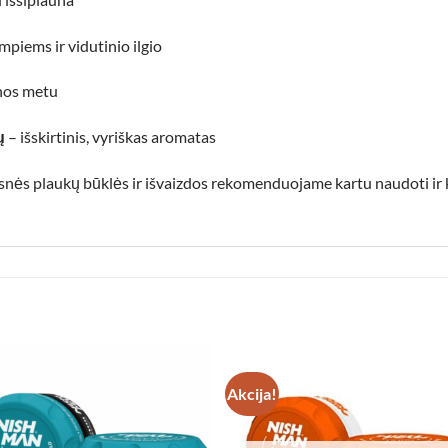
piems ir vidutinio ilgio
nos metu
ų
– išskirtinis, vyriškas aromatas
esnės plaukų būklės ir išvaizdos rekomenduojame kartu naudoti ir
Akcija!
Add to
Add
wishlist
wish