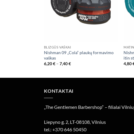
BLIZGŪS VAŠKAI
MATIN
Nishman 09 „Cola“ plaukų formavimo
Nishm
39
vaškas
itin s
Price
6,20
€
–
7,40
€
4,80
range:
6,20 €
through
7,40 €
KONTAKTAI
„The Gentlemen Barbershop“ – filialai Vilniu
Liepyno g. 2, LT-08108, Vilnius
tel.: +370 646 50450