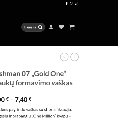
Ieškoti:
shman 07 „Gold One“
aukų formavimo vaškas
Price
00
–
7,40
€
€
range:
ens pagrindo vaškas su stipria fiksacija,
4,00 €
gesiu ir prabangiu „One Million“ kvapu –