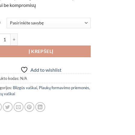
through
iui be kompromisų
7,40 €
s
ukto kiekis: Nishman 07 „Gold One“ plaukų formavimo vaškas
Į KREPŠELĮ
Add to wishlist
ukto kodas:
N/A
gorijos:
Blizgūs vaškai
,
Plaukų formavimo priemonės
,
kų vaškai