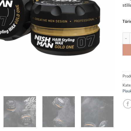
stil
Tūri
prod
Prod
Kate
Plau