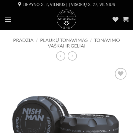
Skip
LIEPYNO G. 2, VILNIUS ||| VISORIŲ G. 27, VILNIUS
to
content
PRADŽIA
/
PLAUKŲ TONAVIMAS
/
TONAVIMO
VAŠKAI IR GELIAI
Add to
wishlist