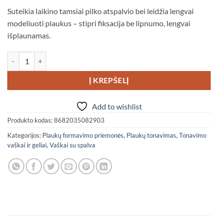
Suteikia laikino tamsiai pilko atspalvio bei leidžia lengvai
modeliuoti plaukus – stipri fiksacija be lipnumo, lengvai
išplaunamas.
produkto kiekis: Nishman Tonuojantis plaukų formavimo vaškas C2 (d
Į KREPŠELĮ
Add to wishlist
Produkto kodas:
8682035082903
Kategorijos:
Plaukų formavimo priemonės
,
Plaukų tonavimas
,
Tonavimo
vaškai ir geliai
,
Vaškai su spalva