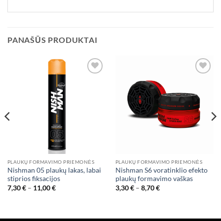
PANAŠŪS PRODUKTAI
Add to
Add to
wishlist
wishlist
PLAUKŲ FORMAVIMO PRIEMONĖS
PLAUKŲ FORMAVIMO PRIEMONĖS
Nishman 05 plaukų lakas, labai
Nishman S6 voratinklio efekto
stiprios fiksacijos
plaukų formavimo vaškas
Price
Price
7,30
€
–
11,00
€
3,30
€
–
8,70
€
range:
range:
7,30 €
3,30 €
through
through
11,00 €
8,70 €