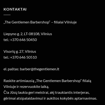
KONTAKTAI
„The Gentlemen Barbershop“ – filialai Vilniuje
Liepyno g. 2, LT-08108, Vilnius
tel.: +370 646 50450
Visorių g. 27, Vilnius
tel.: +370 646 50510
el. paštas: barber@thegentlemen.lt
Raskite artimiausią „The Gentlemen Barbershop“ filialą
Vilniuje ir rezervuokite laiką.
Čia Jūsų laukia geri meistrai, akį traukiantis interjeras,
gėrimai atsipalaidavimui ir aukštos kokybės aptarnavimas.