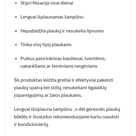
Stipri fiksacija visai dienai
Lengvai išplaunamas šampūnu
Nepažeidžia plaukų ir nesukelia lipnumo
Tinka visų tipų plaukams
Puikus pasirinkimas kasdienai, šventėms,
vakarėliams ar teminiams renginiams
Šis produktas leidžia greitai ir efektyviai pakeisti
plaukų spalvą bei stilių, nesukeliant ilgalaikių
įsipareigojimų ar žalos plaukams.
Lengvai išsiplauna
šampūnu
, o dėl geresnės plaukų
būklės ir išvaizdos rekomenduojame kartu naudoti
ir
kondicionierių.