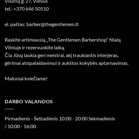
Visorių g. 27, Vilnius
tel.: +370 646 50510
el. paštas: barber@thegentlemen.lt
Raskite artimiausią „The Gentlemen Barbershop“ filialą
Vilniuje ir rezervuokite laiką.
Čia Jūsų laukia geri meistrai, akį traukiantis interjeras,
gėrimai atsipalaidavimui ir aukštos kokybės aptarnavimas.
Maloniai kviečiame!
DARBO VALANDOS
Pirmadienis - Šeštadienis 10:00 - 20:00 Sekmadienis
/ 10:00 - 16:00