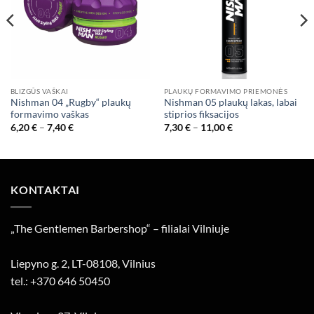
BLIZGŪS VAŠKAI
PLAUKŲ FORMAVIMO PRIEMONĖS
Nishman 04 „Rugby“ plaukų
Nishman 05 plaukų lakas, labai
formavimo vaškas
stiprios fiksacijos
Price
Price
6,20
€
–
7,40
€
7,30
€
–
11,00
€
range:
range:
6,20 €
7,30 €
through
through
7,40 €
11,00 €
KONTAKTAI
„The Gentlemen Barbershop“ – filialai Vilniuje
Liepyno g. 2, LT-08108, Vilnius
tel.: +370 646 50450