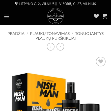
Skip
LIEPYNO G. 2, VILNIUS ||| VISORIŲ G. 27, VILNIUS
to
content
PRADŽIA
/
PLAUKŲ TONAVIMAS
/
TONUOJANTYS
PLAUKŲ PURŠKIKLIAI
Add to
wishlist