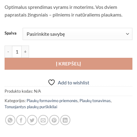
Optimalus sprendimas vyrams ir moterims. Vos dviem
paprastais žingsniais – pilniems ir natūraliems plaukams.
Spalva
produkto kiekis: Nishman Plaukų tankinimo rinkinys: keratino pudra 
Į KREPŠELĮ
Add to wishlist
Produkto kodas:
N/A
Kategorijos:
Plaukų formavimo priemonės
,
Plaukų tonavimas
,
Tonuojantys plaukų purškikliai