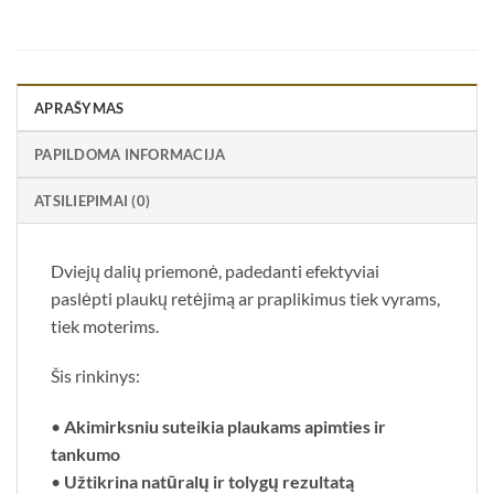
APRAŠYMAS
PAPILDOMA INFORMACIJA
ATSILIEPIMAI (0)
Dviejų dalių priemonė, padedanti efektyviai
paslėpti plaukų retėjimą ar praplikimus tiek vyrams,
tiek moterims.
Šis rinkinys:
•
Akimirksniu suteikia plaukams apimties ir
tankumo
•
Užtikrina natūralų ir tolygų rezultatą