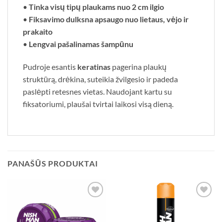
•
Tinka visų tipų plaukams nuo 2 cm ilgio
•
Fiksavimo dulksna apsaugo nuo lietaus, vėjo ir
prakaito
•
Lengvai pašalinamas šampūnu
Pudroje esantis
keratinas
pagerina plaukų
struktūrą, drėkina, suteikia žvilgesio ir padeda
paslėpti retesnes vietas. Naudojant kartu su
fiksatoriumi, plaušai tvirtai laikosi visą dieną.
PANAŠŪS PRODUKTAI
Add to
Add to
wishlist
wishlist