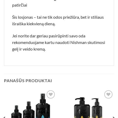
patirčiai
Šis losjonas – tai ne tik odos priežiūra, bet ir stiliaus
išraiška kiekvieną dieną.
Jei norite dar geriau pasirūpinti savo oda
rekomenduojame kartu naudoti Nishman
skutimosi
gelį
ir
veido kremą.
PANAŠŪS PRODUKTAI
Add to
Add to
wishlist
wishlist