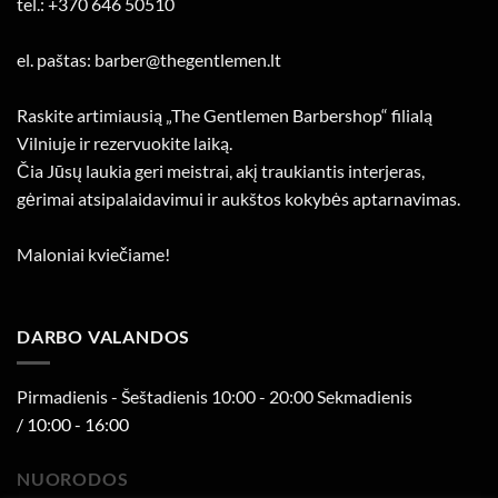
tel.: +370 646 50510
el. paštas: barber@thegentlemen.lt
Raskite artimiausią „The Gentlemen Barbershop“ filialą
Vilniuje ir rezervuokite laiką.
Čia Jūsų laukia geri meistrai, akį traukiantis interjeras,
gėrimai atsipalaidavimui ir aukštos kokybės aptarnavimas.
Maloniai kviečiame!
DARBO VALANDOS
Pirmadienis - Šeštadienis 10:00 - 20:00 Sekmadienis
/ 10:00 - 16:00
NUORODOS