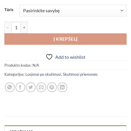
Tūris
produkto kiekis: Nishman Losjonas po skutimosi N.10 Amber
Į KREPŠELĮ
Add to wishlist
Produkto kodas:
N/A
Kategorijos:
Losjonai po skutimosi
,
Skutimosi priemonės