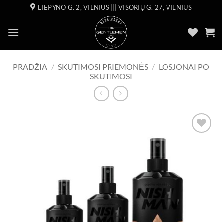
Skip
LIEPYNO G. 2, VILNIUS ||| VISORIŲ G. 27, VILNIUS
to
content
PRADŽIA
/
SKUTIMOSI PRIEMONĖS
/
LOSJONAI PO
SKUTIMOSI
Add to
wishlist