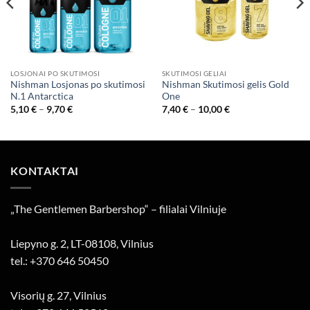
LOSJONAI PO SKUTIMOSI
SKUTIMOSI GELIAI
Nishman Losjonas po skutimosi
Nishman Skutimosi gelis Gold
N.1 Antarctica
One
Price
Price
5,10
€
–
9,70
€
7,40
€
–
10,00
€
range:
range:
5,10 €
7,40 €
through
through
9,70 €
10,00 €
KONTAKTAI
„The Gentlemen Barbershop“ – filialai Vilniuje
Liepyno g. 2, LT-08108, Vilnius
tel.: +370 646 50450
Visorių g. 27, Vilnius