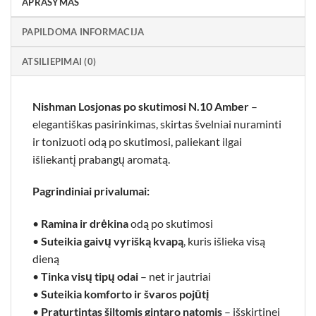
APRAŠYMAS
PAPILDOMA INFORMACIJA
ATSILIEPIMAI (0)
Nishman Losjonas po skutimosi N.10 Amber
–
elegantiškas pasirinkimas, skirtas švelniai nuraminti
ir tonizuoti odą po skutimosi, paliekant ilgai
išliekantį prabangų aromatą.
Pagrindiniai privalumai:
•
Ramina ir drėkina
odą po skutimosi
•
Suteikia gaivų vyrišką kvapą
, kuris išlieka visą
dieną
•
Tinka visų tipų odai
– net ir jautriai
•
Suteikia komforto ir švaros pojūtį
•
Praturtintas šiltomis gintaro natomis
– išskirtinei