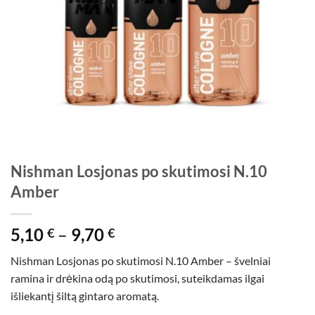
Nishman Losjonas po skutimosi N.10
Amber
Price
5,10
–
9,70
€
€
range:
Nishman Losjonas po skutimosi N.10 Amber – švelniai
5,10 €
ramina ir drėkina odą po skutimosi, suteikdamas ilgai
through
išliekantį šiltą gintaro aromatą.
9,70 €