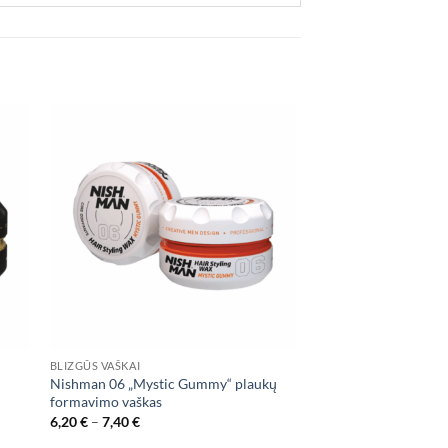
 to
Add to
list
wishlist
BLIZGŪS VAŠKAI
Nishman 06 „Mystic Gummy“ plaukų
formavimo vaškas
Price
6,20
€
–
7,40
€
range: