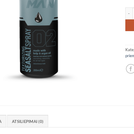
prod
Kate
prie
A
ATSILIEPIMAI (0)