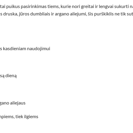
tai puikus pasirinkimas tiems, kurie nori greitai ir lengvai sukurti n
druska, jūros dumbliais ir argano aliejumi, šis purškiklis ne tik su
us kasdieniam naudojimui
isą dieną
gano aliejaus
mpiems, tiek ilgiems