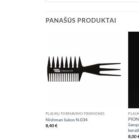
PANAŠŪS PRODUKTAI
Add to
Add to
wishlist
wishlist
URIME
PLAUKŲ FORMAVIMO PRIEMONĖS
PLAU
ic Gummy“ plaukų
PION 
Nishman šukos N.034
 150 ml
šampū
8,40
€
kerat
nt
8,00