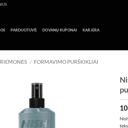
NIUS
GOS
PARDUOTUVĖ
DOVANŲ KUPONAI
KARJERA
PRIEMONĖS
/
FORMAVIMO PURŠKIKLIAI
Ni
pu
Add to
wishlist
10
Nish
teks