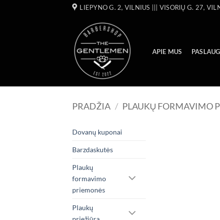
Skip
LIEPYNO G. 2, VILNIUS ||| VISORIŲ G. 27, VIL
to
content
APIE MUS
PASLAU
PRADŽIA
/
PLAUKŲ FORMAVIMO 
Dovanų kuponai
Barzdaskutės
Plaukų
formavimo
priemonės
Plaukų
priežiūra