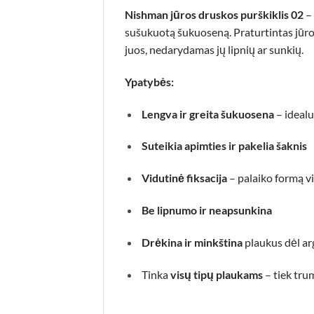
Nishman jūros druskos purškiklis 02
– 
sušukuotą šukuoseną. Praturtintas jūros 
juos, nedarydamas jų lipnių ar sunkių.
Ypatybės:
Lengva ir greita šukuosena
– ideal
Suteikia apimties ir pakelia šaknis
Vidutinė fiksacija
– palaiko formą v
Be lipnumo ir neapsunkina
Drėkina ir minkština
plaukus dėl ar
Tinka
visų tipų plaukams
– tiek tru