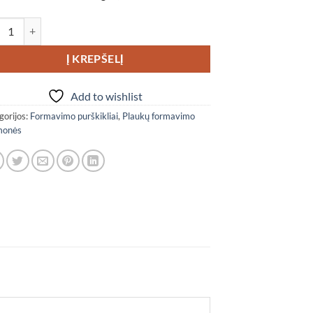
ukto kiekis: Nishman jūros druskos purškiklis 02, 200 ml
Į KREPŠELĮ
Add to wishlist
gorijos:
Formavimo purškikliai
,
Plaukų formavimo
monės