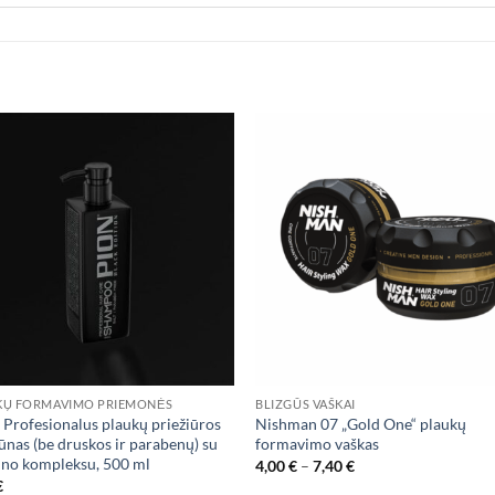
Add to
Add
wishlist
wish
KŲ FORMAVIMO PRIEMONĖS
BLIZGŪS VAŠKAI
Profesionalus plaukų priežiūros
Nishman 07 „Gold One“ plaukų
nas (be druskos ir parabenų) su
formavimo vaškas
ino kompleksu, 500 ml
Price
4,00
€
–
7,40
€
range:
€