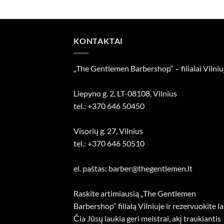
.
KONTAKTAI
„The Gentlemen Barbershop“ – filialai Vilniu
Liepyno g. 2, LT-08108, Vilnius
tel.: +370 646 50450
Visorių g. 27, Vilnius
tel.: +370 646 50510
el. paštas: barber@thegentlemen.lt
Raskite artimiausią „The Gentlemen
Barbershop“ filialą Vilniuje ir rezervuokite la
Čia Jūsų laukia geri meistrai, akį traukiantis