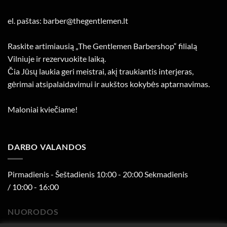
el. paštas: barber@thegentlemen.lt
Raskite artimiausią „The Gentlemen Barbershop“ filialą
Vilniuje ir rezervuokite laiką.
Čia Jūsų laukia geri meistrai, akį traukiantis interjeras,
gėrimai atsipalaidavimui ir aukštos kokybės aptarnavimas.
Maloniai kviečiame!
DARBO VALANDOS
Pirmadienis - Šeštadienis 10:00 - 20:00 Sekmadienis
/ 10:00 - 16:00
NUORODOS