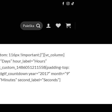
Ieškoti:
om: 116px !important;}”][vc_column]
”Days” hour_label=”Hours”
”.vc_custom_1486051211558{padding-top:
[edgtf_countdown year=”2017″ month=”9″
”Minutes” second_label=”Seconds”]