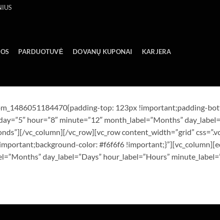
NIUS
GOS
PARDUOTUVĖ
DOVANŲ KUPONAI
KARJERA
stom_1486051184470{padding-top: 123px !important;padding-bott
day=”5″ hour=”8″ minute=”12″ month_label=”Months” day_label=
onds”][/vc_column][/vc_row][vc_row content_width=”grid” css=
important;background-color: #f6f6f6 !important;}”][vc_column]
l=”Months” day_label=”Days” hour_label=”Hours” minute_label=