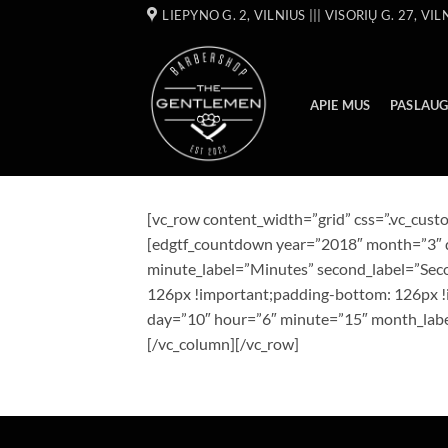
Skip
LIEPYNO G. 2, VILNIUS ||| VISORIŲ G. 27, VIL
to
content
APIE MUS
PASLAU
[vc_row content_width=”grid” css=”.vc_cu
[edgtf_countdown year=”2018″ month=”3″ 
minute_label=”Minutes” second_label=”Sec
126px !important;padding-bottom: 126px !
day=”10″ hour=”6″ minute=”15″ month_labe
[/vc_column][/vc_row]