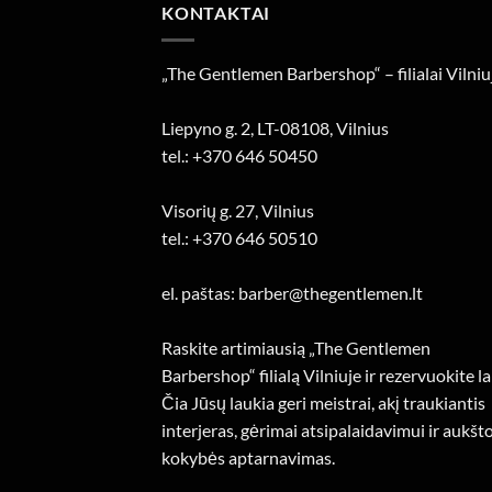
KONTAKTAI
„The Gentlemen Barbershop“ – filialai Vilniu
Liepyno g. 2, LT-08108, Vilnius
tel.: +370 646 50450
Visorių g. 27, Vilnius
tel.: +370 646 50510
el. paštas: barber@thegentlemen.lt
Raskite artimiausią „The Gentlemen
Barbershop“ filialą Vilniuje ir rezervuokite la
Čia Jūsų laukia geri meistrai, akį traukiantis
interjeras, gėrimai atsipalaidavimui ir aukšt
kokybės aptarnavimas.